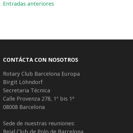
Navegación
Entradas anteriores
de
entradas
CONTÁCTA CON NOSOTROS
Rotary Club Barcelona Europa
Birgit Löhndorf
Secretaria Técnica
Calle Provenza 278, 1º bis 1ª
08008 Barcelona
Sede de nuestras reuniones:
Reial Club de Polo de Barcelona