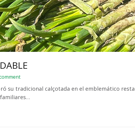
IDABLE
 comment
bró su tradicional calçotada en el emblemático rest
 familiares…