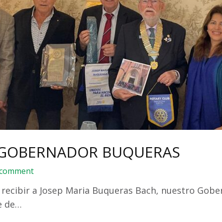
 GOBERNADOR BUQUERAS
 comment
 recibir a Josep Maria Buqueras Bach, nuestro Gober
te de…